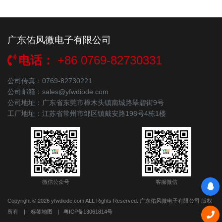
BAT46X
S9
广东佑风微电子有限公司
BAT54X
JV
电话：
+86 0769-82730331
BAT64X
t
公司传真：0769-82730221
RB520S-30
B
公司邮箱：sales@yfwdiode.com
公司地址：广东省东莞市樟木头镇南城路翠碧街9号
RB521S-30
C
工厂地址：江苏省常州市邹区镇戴安路198号4栋1楼
RB751S-40
S
SD103AX
S4
1N5819CS
F
微信公众号
客服微信
Copyright © 2026 yfwdiode.com ALL Rights Reserved. 广东佑风微电子有限公司 版权
RB520CS-30
E
所有
|
标签地图
|
粤ICP备13061814号