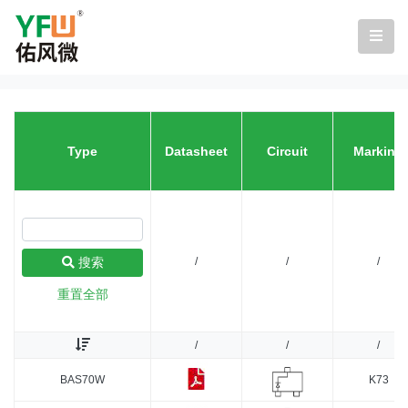
Type
Datasheet
Circuit
Marking
/
/
/
搜索
重置全部
/
/
/
BAS70W
K73