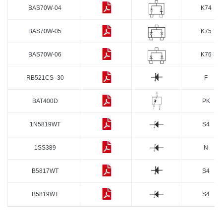
BAS70W-04
K74
BAS70W-05
K75
BAS70W-06
K76
RB521CS -30
F
BAT400D
PK
1N5819WT
S4
1SS389
N
B5817WT
S4
B5819WT
S4
BAS40WT
40