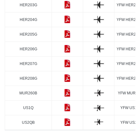
HER203G
YFW HER20
HER204G
YFW HER20
HER205G
YFW HER20
HER206G
YFW HER20
HER207G
YFW HER20
HER208G
YFW HER20
MUR260B
YFW MUR26
US1Q
YFW US1Q
US2QB
YFW US2Q
US3QB
YFW US3Q