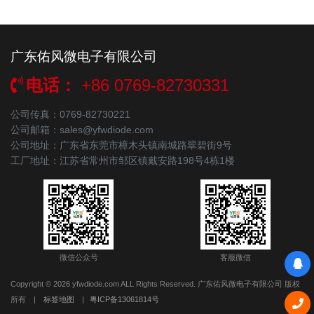
HBS408
YFW HBS40
广东佑风微电子有限公司
HBS410
YFW HBS41
电话：
+86 0769-82730331
HBS10005
YFW HBS100
公司传真：0769-82730221
S75VB160
YFW S75VB1
公司邮箱：sales@yfwdiode.com
公司地址：广东省东莞市樟木头镇南城路翠碧街9号
S75VB80
YFW S75VB
工厂地址：江苏省常州市邹区镇戴安路198号4栋1楼
S75VB100
YFW S75VB1
S75VB120
YFW S75VB1
S75VB140
YFW S75VB1
微信公众号
客服微信
Copyright © 2026 yfwdiode.com ALL Rights Reserved. 广东佑风微电子有限公司 版权
TBL15005
YFW TBL150
所有
|
标签地图
|
粤ICP备13061814号