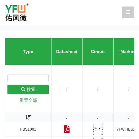
Type
Datasheet
Circuit
Marking
/
/
/
搜索
重置全部
/
/
/
HBS1001
YFW HBS10