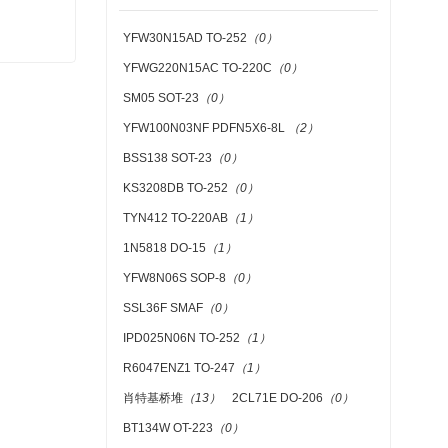
YFW30N15AD TO-252
（0）
YFWG220N15AC TO-220C
（0）
SM05 SOT-23
（0）
YFW100N03NF PDFN5X6-8L
（2）
BSS138 SOT-23
（0）
KS3208DB TO-252
（0）
TYN412 TO-220AB
（1）
1N5818 DO-15
（1）
YFW8N06S SOP-8
（0）
SSL36F SMAF
（0）
IPD025N06N TO-252
（1）
R6047ENZ1 TO-247
（1）
肖特基桥堆
（13）
2CL71E DO-206
（0）
BT134W OT-223
（0）