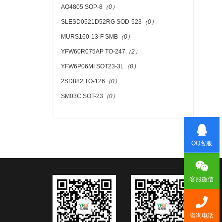
AO4805 SOP-8
（0）
SLESD0521D52RG SOD-523
（0）
MURS160-13-F SMB
（0）
YFW60R075AP TO-247
（2）
YFW6P06MI SOT23-3L
（0）
2SD882 TO-126
（0）
SM03C SOT-23
（0）
QQ客服
客服微信
咨询电话