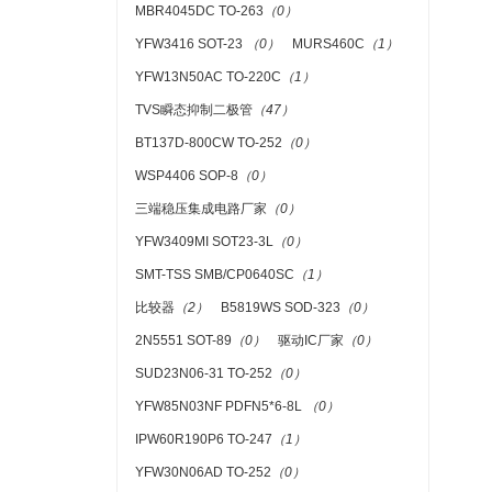
MBR4045DC TO-263
（0）
YFW3416 SOT-23
（0）
MURS460C
（1）
YFW13N50AC TO-220C
（1）
TVS瞬态抑制二极管
（47）
BT137D-800CW TO-252
（0）
WSP4406 SOP-8
（0）
三端稳压集成电路厂家
（0）
YFW3409MI SOT23-3L
（0）
SMT-TSS SMB/CP0640SC
（1）
比较器
（2）
B5819WS SOD-323
（0）
2N5551 SOT-89
（0）
驱动IC厂家
（0）
SUD23N06-31 TO-252
（0）
YFW85N03NF PDFN5*6-8L
（0）
IPW60R190P6 TO-247
（1）
YFW30N06AD TO-252
（0）