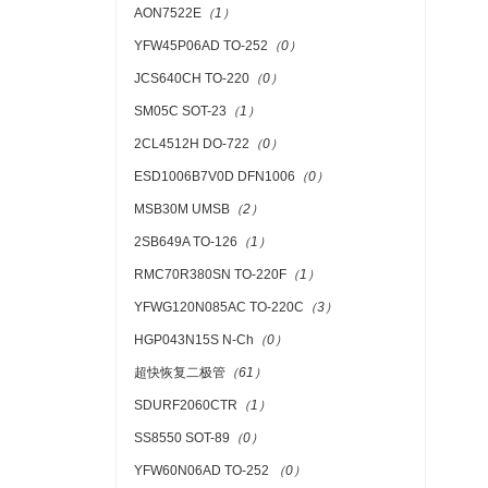
AON7522E
（1）
YFW45P06AD TO-252
（0）
JCS640CH TO-220
（0）
SM05C SOT-23
（1）
2CL4512H DO-722
（0）
ESD1006B7V0D DFN1006
（0）
MSB30M UMSB
（2）
2SB649A TO-126
（1）
RMC70R380SN TO-220F
（1）
YFWG120N085AC TO-220C
（3）
HGP043N15S N-Ch
（0）
超快恢复二极管
（61）
SDURF2060CTR
（1）
SS8550 SOT-89
（0）
YFW60N06AD TO-252
（0）