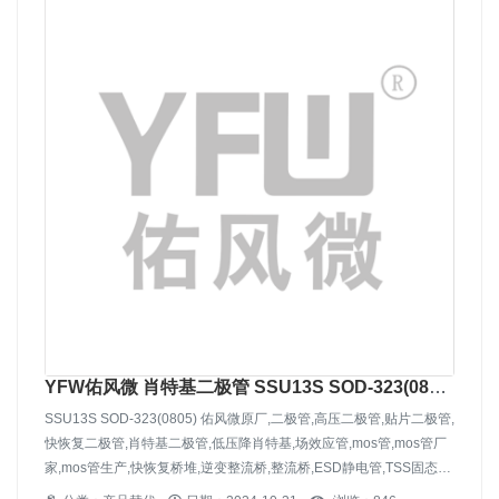
YFW佑风微 肖特基二极管 SSU13S SOD-323(0805)
产品替代MSS1P3L DO-219AD
SSU13S SOD-323(0805) 佑风微原厂,二极管,高压二极管,贴片二极管,
快恢复二极管,肖特基二极管,低压降肖特基,场效应管,mos管,mos管厂
家,mos管生产,快恢复桥堆,逆变整流桥,整流桥,ESD静电管,TSS固态放
电管,TVS二极管-佑风微电子