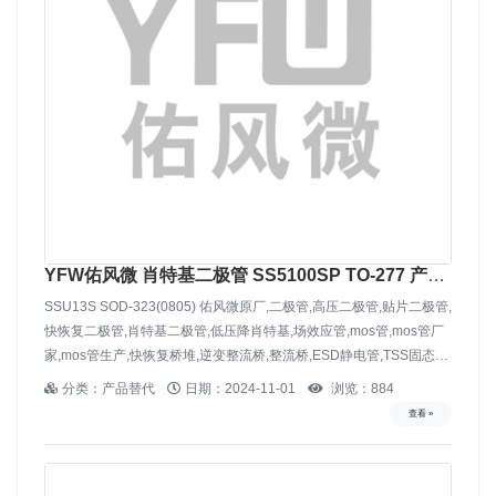
YFW佑风微 肖特基二极管 SS5100SP TO-277 产品
替代 PDS5100 TO-277
SSU13S SOD-323(0805) 佑风微原厂,二极管,高压二极管,贴片二极管,
快恢复二极管,肖特基二极管,低压降肖特基,场效应管,mos管,mos管厂
家,mos管生产,快恢复桥堆,逆变整流桥,整流桥,ESD静电管,TSS固态放
电管,TVS二极管-佑风微电子
分类：产品替代
日期：2024-11-01
浏览：884
查看 »