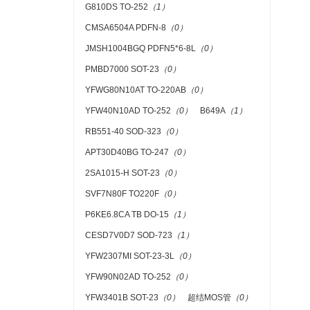
G810DS TO-252
（1）
CMSA6504A PDFN-8
（0）
JMSH1004BGQ PDFN5*6-8L
（0）
PMBD7000 SOT-23
（0）
YFWG80N10AT TO-220AB
（0）
YFW40N10AD TO-252
（0）
B649A
（1）
RB551-40 SOD-323
（0）
APT30D40BG TO-247
（0）
2SA1015-H SOT-23
（0）
SVF7N80F TO220F
（0）
P6KE6.8CA TB DO-15
（1）
CESD7V0D7 SOD-723
（1）
YFW2307MI SOT-23-3L
（0）
YFW90N02AD TO-252
（0）
YFW3401B SOT-23
（0）
超结MOS管
（0）