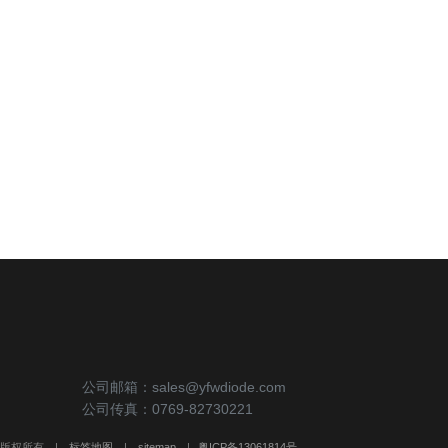
公司邮箱：sales@yfwdiode.com
公司传真：0769-82730221
限公司 版权所有
|
标签地图
|
sitemap
|
粤ICP备13061814号