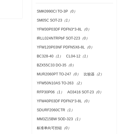
SMK0990CI TO-3P
（0）
SM05C SOT-23
（1）
YFW30P03DF PDFN3*3-8L
（0）
IRLL024NTRPbF SOT-223
（0）
YFW120P03NF PDFN5X6-8L
（0）
BC328-40
（1）
CL04-12
（1）
BZX55C33 DO-35
（0）
MUR2060PT TO-247
（0）
比较器
（2）
YFW50N10AS TO-263
（2）
RFP30P06
（1）
AO3416 SOT-23
（0）
YFW40P03DF PDFN3*3-8L
（0）
SDURF2060CTR
（1）
MM3Z15BW SOD-323
（1）
标准单向可控硅
（0）