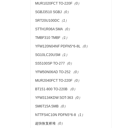
MUR1020FCT TO-220F
（0）
SGBJ3510 SGBJ
（0）
SRT20U100DC
（1）
STTH1R06A SMA
（0）
TMBF310 TMBF
（1）
YFW120N04NF PDFN5*6-8L
（0）
SG10LC20USM
（1）
SS5100SP TO-277
（0）
YFW50N06AD TO-252
（0）
MUR2040FCT TO-220F
（0）
BT151-800 TO-220B
（0）
YFW3134KDW SOT-363
（0）
SM6T15A SMB
（0）
NTTFS4C10N PDFN5*6-8
（1）
超快恢复桥堆
（0）